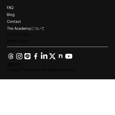
FAQ
Blog
Contact
The Academyについて
Privacy Policy
White Paper
運営会社
© 2026 The Social All Right Reserved